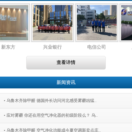
新东方
兴业银行
电信公司
查看详情
新闻资讯
• 乌鲁木齐除甲醛 德国外长访问河北感受雾霾凶猛..
• 应对雾霾 你还在用空气净化器的初级阶段么？ 乌..
• 乌鲁木齐除甲醛 空气净化功能成今夏空调新卖点庄..