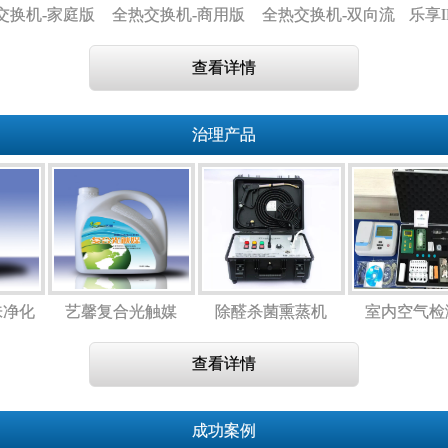
换机-家庭版
全热交换机-商用版
全热交换机-双向流
乐享I
新风机
全
查看详情
治理产品
味净化
艺馨复合光触媒
除醛杀菌熏蒸机
室内空气
专用）
查看详情
成功案例