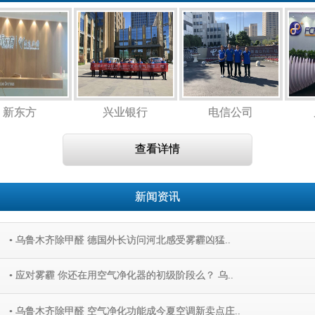
新东方
兴业银行
电信公司
查看详情
新闻资讯
• 乌鲁木齐除甲醛 德国外长访问河北感受雾霾凶猛..
• 应对雾霾 你还在用空气净化器的初级阶段么？ 乌..
• 乌鲁木齐除甲醛 空气净化功能成今夏空调新卖点庄..