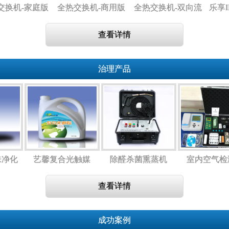
换机-家庭版
全热交换机-商用版
全热交换机-双向流
乐享I
新风机
全
查看详情
治理产品
味净化
艺馨复合光触媒
除醛杀菌熏蒸机
室内空气
专用）
查看详情
成功案例