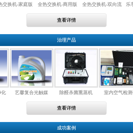
交换机-家庭版
全热交换机-商用版
全热交换机-双向流
乐享
新风机
查看详情
治理产品
净化
艺馨复合光触媒
除醛杀菌熏蒸机
室内空气检
用）
查看详情
成功案例