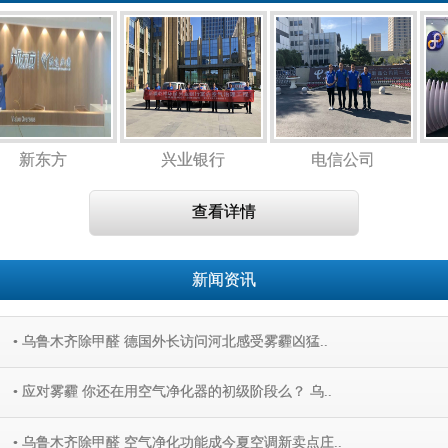
新东方
兴业银行
电信公司
查看详情
新闻资讯
• 乌鲁木齐除甲醛 德国外长访问河北感受雾霾凶猛..
• 应对雾霾 你还在用空气净化器的初级阶段么？ 乌..
• 乌鲁木齐除甲醛 空气净化功能成今夏空调新卖点庄..